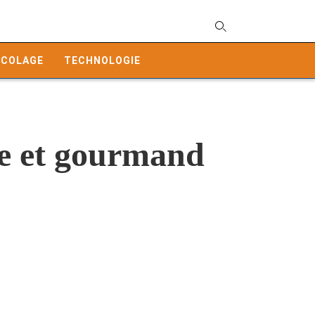
T
y
ICOLAGE
TECHNOLOGIE
s
q
a
h
e
le et gourmand