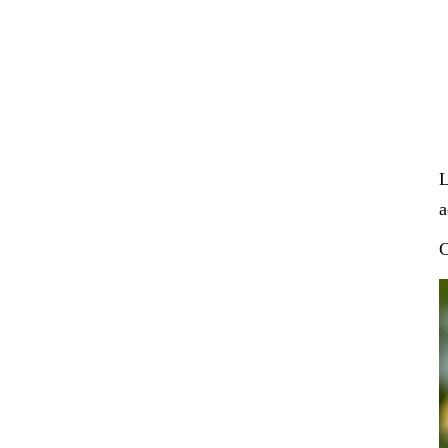
L
a
C