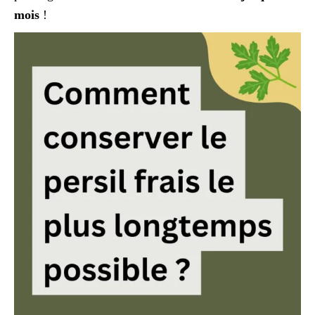
mois
!