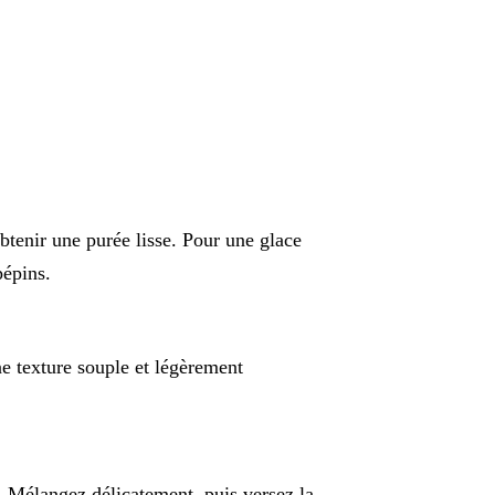
obtenir une purée lisse. Pour une glace
pépins.
ne texture souple et légèrement
e. Mélangez délicatement, puis versez la