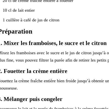
20 cl de crème fraîche entière à fouetter
10 cl de lait entier
1 cuillère à café de jus de citron
Préparation
1. Mixer les framboises, le sucre et le citron
ixez les framboises avec le sucre et le jus de citron jusqu’à 
lus fine, vous pouvez filtrer la purée afin de retirer les petits 
2. Fouetter la crème entière
ouettez la crème fraîche entière bien froide jusqu’à obtenir u
ousseuse.
3. Mélanger puis congeler
ncorporez le lait et la purée de framboises à la crème fouetté