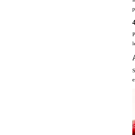
p
P
l
S
e