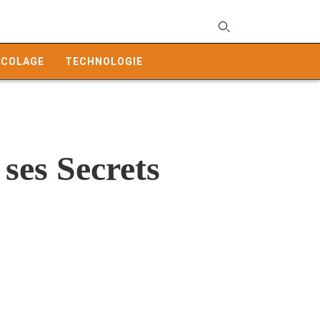
T
y
ICOLAGE
TECHNOLOGIE
s
q
a
h
e
ses Secrets