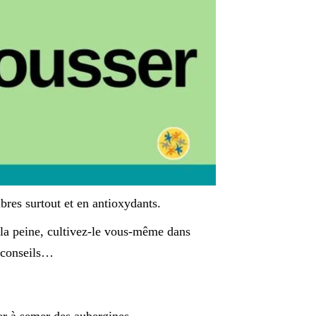
ibres surtout et en antioxydants.
 la peine, cultivez-le vous-même dans
s conseils…
r à semer des aubergines.