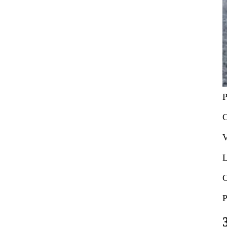
P
C
V
L
C
P