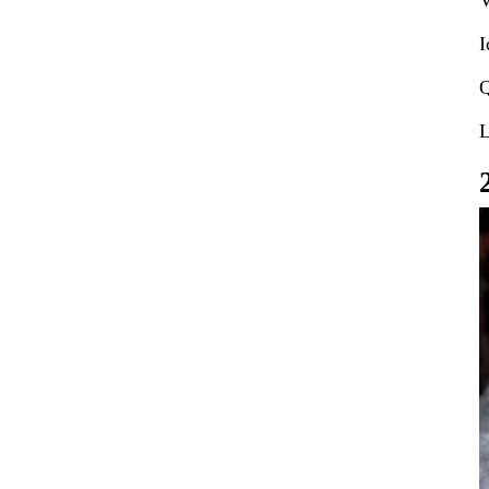
I
Q
L