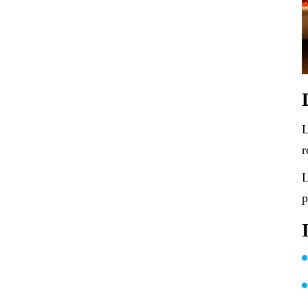
L
r
L
p