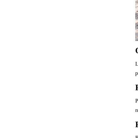
L
p
P
n
R