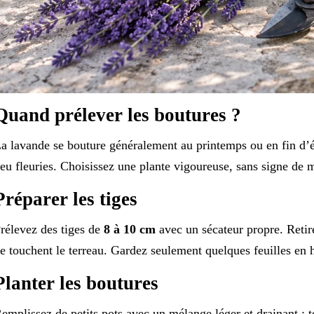
Quand prélever les boutures ?
a lavande se bouture généralement au printemps ou en fin d’été
eu fleuries. Choisissez une plante vigoureuse, sans signe de 
Préparer les tiges
rélevez des tiges de
8 à 10 cm
avec un sécateur propre. Retire
e touchent le terreau. Gardez seulement quelques feuilles en 
Planter les boutures
emplissez de petits pots avec un mélange léger et drainant : t