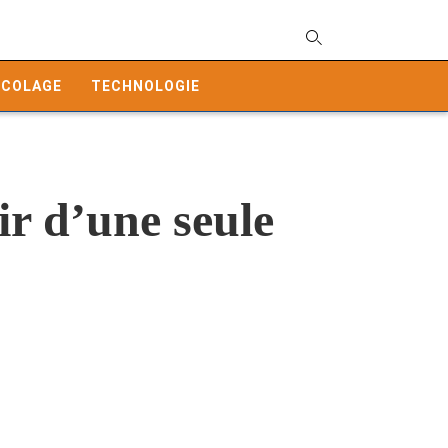
T
y
ICOLAGE
TECHNOLOGIE
s
q
a
h
e
ir d’une seule