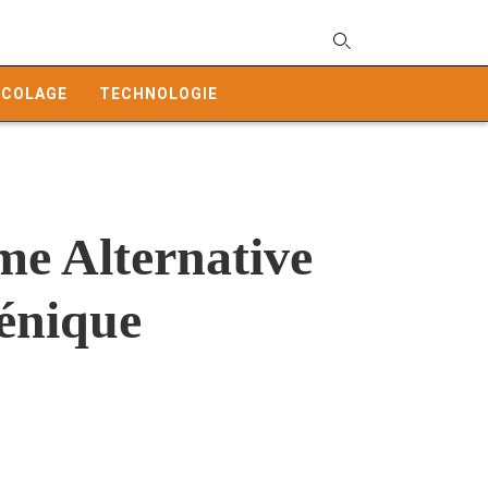
T
y
ICOLAGE
TECHNOLOGIE
s
q
a
h
e
e Alternative
énique