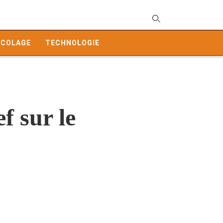
T
y
ICOLAGE
TECHNOLOGIE
s
q
a
h
e
f sur le