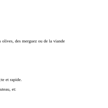
des olives, des merguez ou de la viande
te et rapide.
uteau, et: