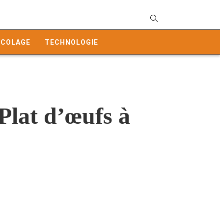
T
y
ICOLAGE
TECHNOLOGIE
s
q
a
h
e
Plat d’œufs à