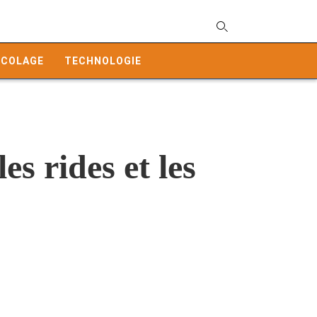
T
y
ICOLAGE
TECHNOLOGIE
s
q
a
h
e
s rides et les