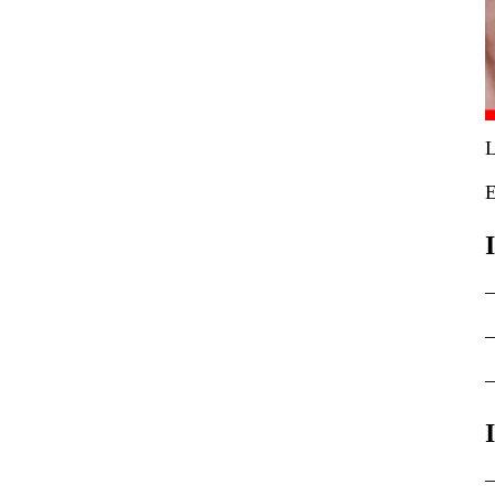
L
E
–
–
–
–