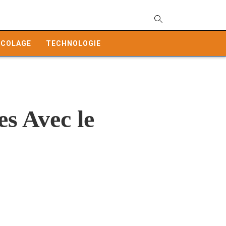
T
y
ICOLAGE
TECHNOLOGIE
s
q
a
h
e
es Avec le