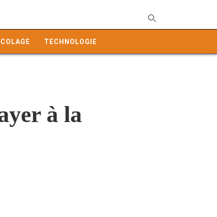
T
y
ICOLAGE
TECHNOLOGIE
s
q
a
h
e
ayer à la