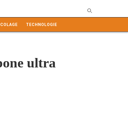
T
y
ICOLAGE
TECHNOLOGIE
s
q
a
h
e
one ultra