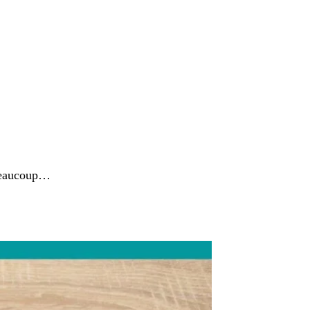
 beaucoup…