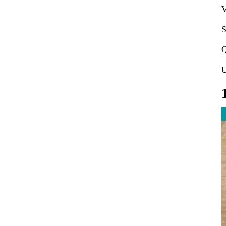
V
S
Q
U