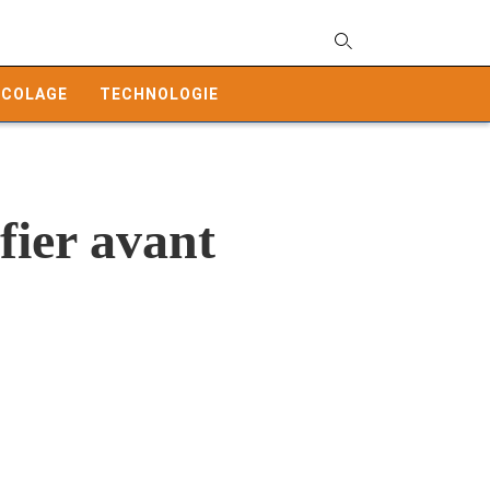
T
y
ICOLAGE
TECHNOLOGIE
s
q
a
h
e
ifier avant