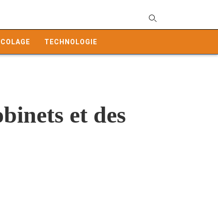
T
y
ICOLAGE
TECHNOLOGIE
s
q
a
h
e
binets et des