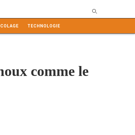
T
y
ICOLAGE
TECHNOLOGIE
s
q
a
h
e
houx comme le