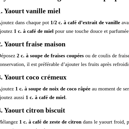
1. Yaourt vanille miel
joutez dans chaque pot
1/2 c. à café d’extrait de vanille
avan
joutez
1 c. à café de miel
pour une touche douce et parfumée
2. Yaourt fraise maison
Déposez
2 c. à soupe de fraises coupées
ou de coulis de frais
onservation, il est préférable d’ajouter les fruits après refroi
3. Yaourt coco crémeux
joutez
1 c. à soupe de noix de coco râpée
au moment de serv
joutez aussi
1 c. à café de miel
.
4. Yaourt citron biscuit
Mélangez
1 c. à café de zeste de citron
dans le yaourt froid, 