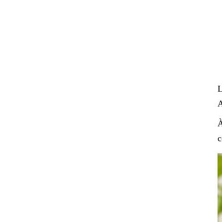
A
À
c