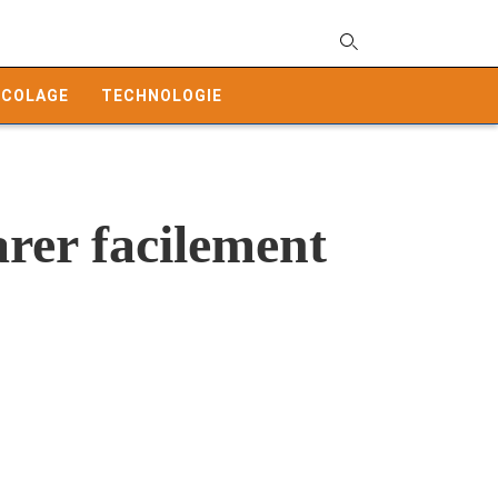
T
y
ICOLAGE
TECHNOLOGIE
s
q
a
h
e
rer facilement