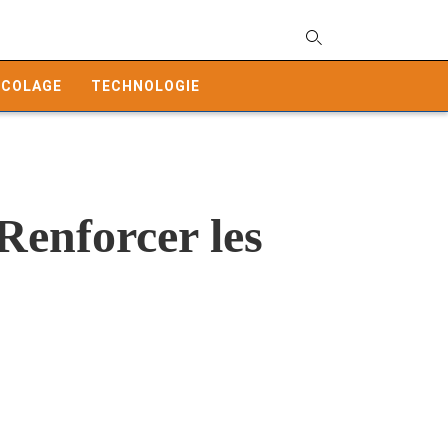
T
y
ICOLAGE
TECHNOLOGIE
s
q
a
h
e
Renforcer les