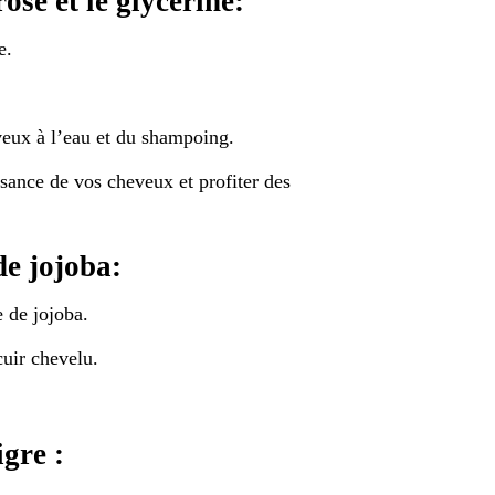
ose et le glycérine:
e.
veux à l’eau et du shampoing.
ssance de vos cheveux et profiter des
de jojoba:
 de jojoba.
cuir chevelu.
igre :