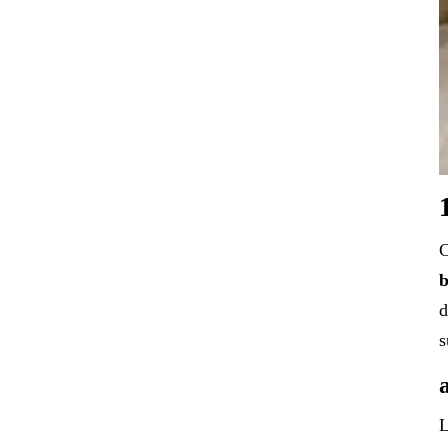
C
b
d
s
L