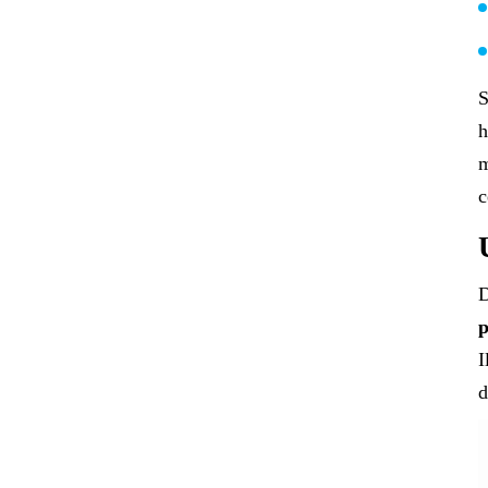
S
h
m
c
D
p
I
d