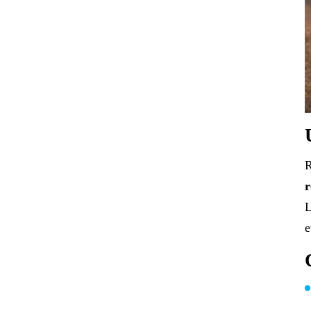
R
r
L
e