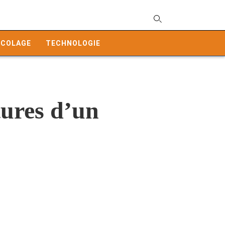
T
y
ICOLAGE
TECHNOLOGIE
s
q
a
h
e
tures d’un