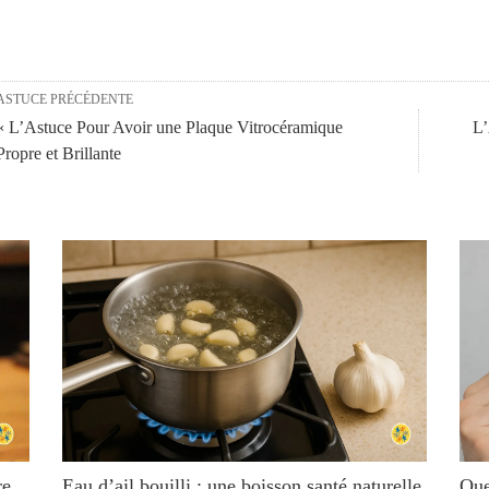
ASTUCE PRÉCÉDENTE
« L’Astuce Pour Avoir une Plaque Vitrocéramique
L’
Propre et Brillante
re
Eau d’ail bouilli : une boisson santé naturelle
Quel