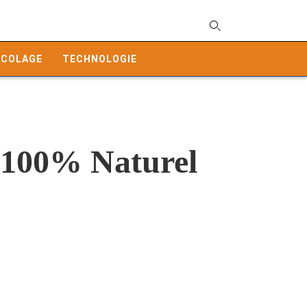
T
y
ICOLAGE
TECHNOLOGIE
s
q
a
h
e
 100% Naturel