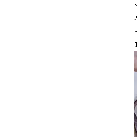
N
P
U