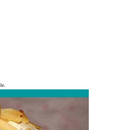
.
le.