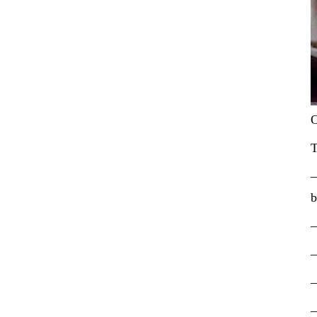
O
T
–
b
–
–
–
–