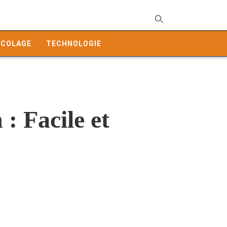
T
y
ICOLAGE
TECHNOLOGIE
s
q
a
h
e
: Facile et