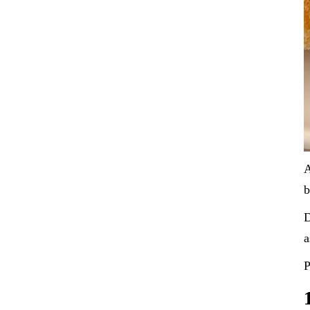
A
b
D
a
P