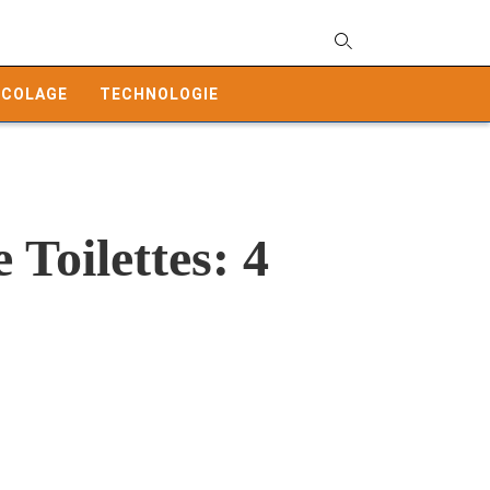
T
y
ICOLAGE
TECHNOLOGIE
s
q
a
h
e
 Toilettes: 4