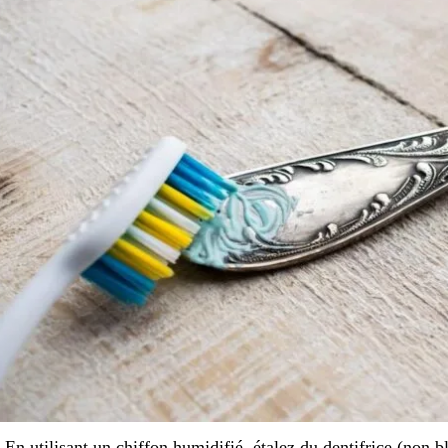
 En utilisant un chiffon humidifié, étalez du dentifrice (non bl