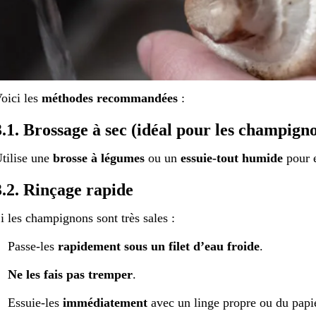
oici les
méthodes recommandées
:
3.1. Brossage à sec (idéal pour les champigno
tilise une
brosse à légumes
ou un
essuie-tout humide
pour e
3.2. Rinçage rapide
i les champignons sont très sales :
Passe-les
rapidement sous un filet d’eau froide
.
Ne les fais pas tremper
.
Essuie-les
immédiatement
avec un linge propre ou du papi