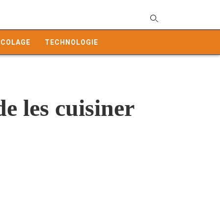
T
y
ICOLAGE
TECHNOLOGIE
s
q
a
h
e
e les cuisiner