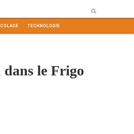
T
y
ICOLAGE
TECHNOLOGIE
s
q
a
h
e
 dans le Frigo