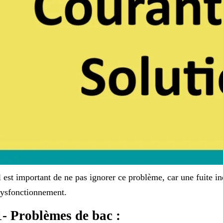
l est important de ne pas ignorer ce problème, car une fuite 
ysfonctionnement.
1- Problèmes de bac :