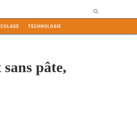
T
y
ICOLAGE
TECHNOLOGIE
s
q
a
h
e
 sans pâte,