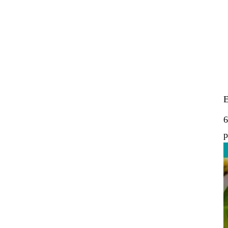
E
6
p