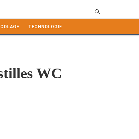
T
y
ICOLAGE
TECHNOLOGIE
s
q
a
h
e
tilles WC