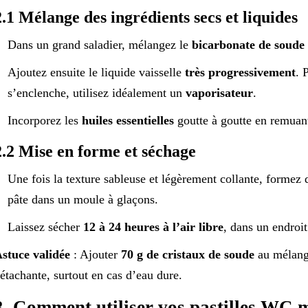
2.1 Mélange des ingrédients secs et liquides
Dans un grand saladier, mélangez le
bicarbonate de soude
Ajoutez ensuite le liquide vaisselle
très progressivement
. 
s’enclenche, utilisez idéalement un
vaporisateur
.
Incorporez les
huiles essentielles
goutte à goutte en remuant
2.2 Mise en forme et séchage
Une fois la texture sableuse et légèrement collante, formez 
pâte dans un moule à glaçons.
Laissez sécher
12 à 24 heures à l’air libre
, dans un endroit
stuce validée
: Ajouter
70 g de cristaux de soude
au mélange
étachante, surtout en cas d’eau dure.
3. Comment utiliser vos pastilles WC 