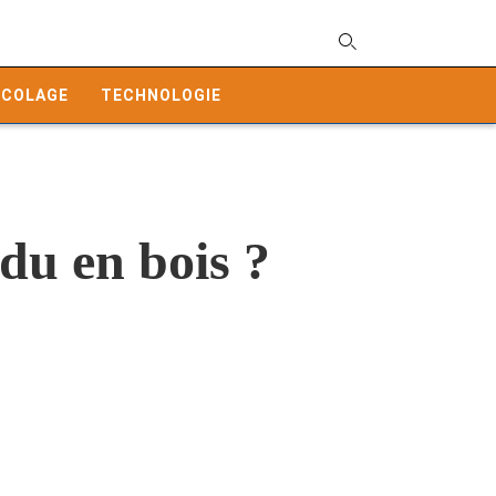
T
y
ICOLAGE
TECHNOLOGIE
s
q
a
h
e
du en bois ?