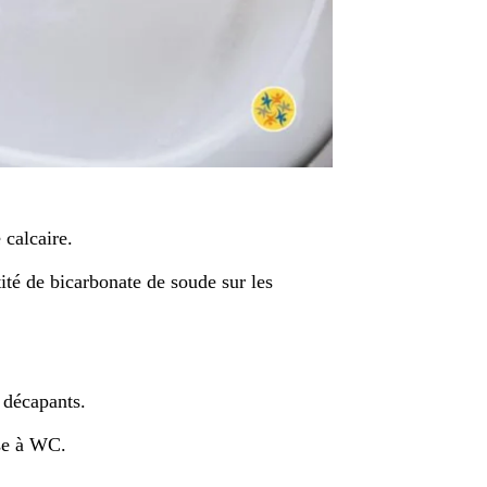
 calcaire.
té de bicarbonate de soude sur les
s décapants.
sse à WC.