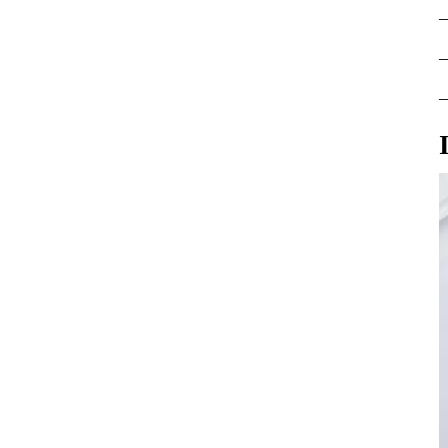
–
–
–