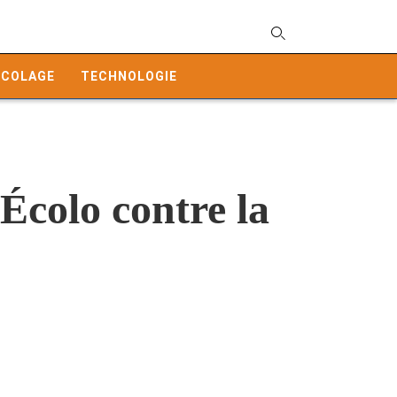
T
y
ICOLAGE
TECHNOLOGIE
s
q
a
h
e
Écolo contre la