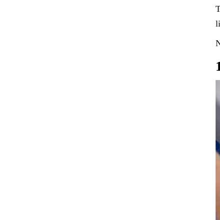
T
l
N