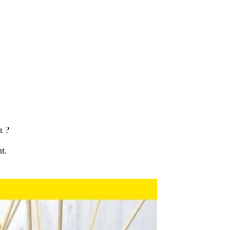
t ?
t.