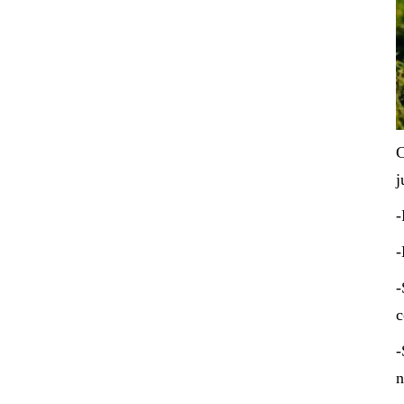
C
j
-
-
-
c
-
n