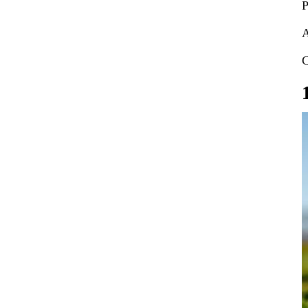
P
A
C