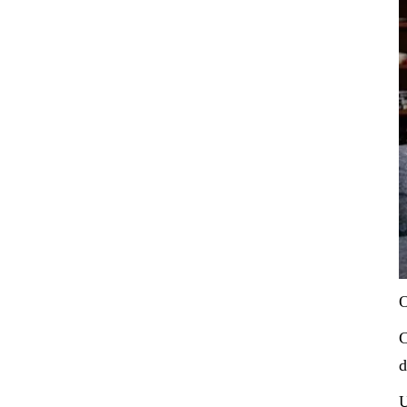
O
C
d
U