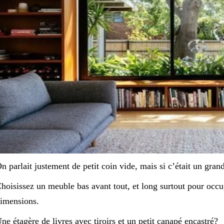
n parlait justement de petit coin vide, mais si c’était un gran
hoisissez un meuble bas avant tout, et long surtout pour occu
imensions.
ne étagère de livres avec tiroirs et un petit canapé encastré?