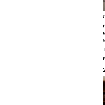
O
P
l
t
T
P