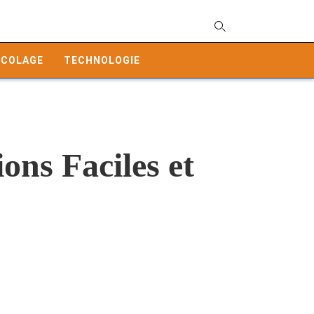
T
y
ICOLAGE
TECHNOLOGIE
s
q
a
h
e
ons Faciles et