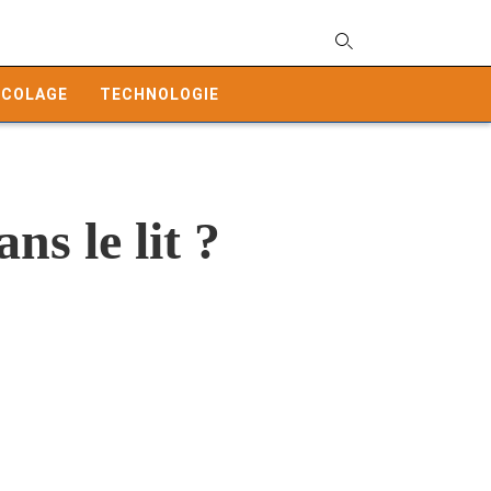
T
y
ICOLAGE
TECHNOLOGIE
s
q
a
h
e
ns le lit ?