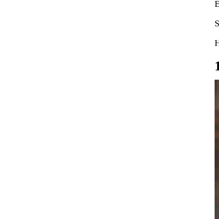
E
S
H