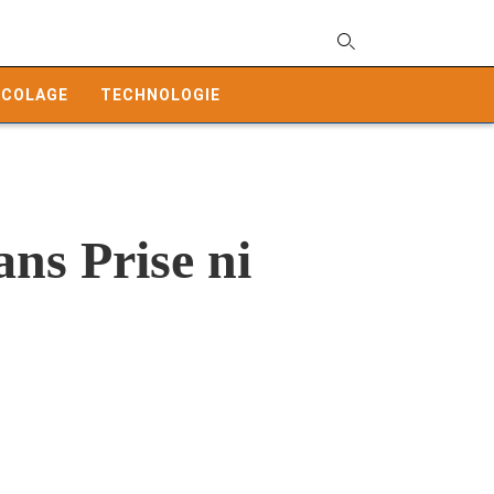
T
y
ICOLAGE
TECHNOLOGIE
s
q
a
h
e
s Prise ni