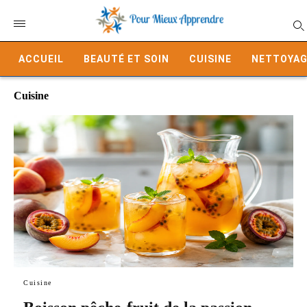
ACCUEIL
BEAUTÉ ET SOIN
CUISINE
NETTOYAG
Cuisine
Cuisine