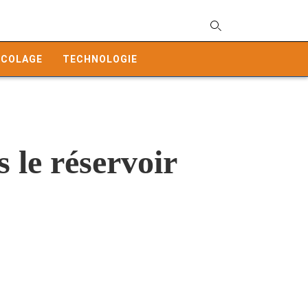
T
y
ICOLAGE
TECHNOLOGIE
s
q
a
h
e
 le réservoir