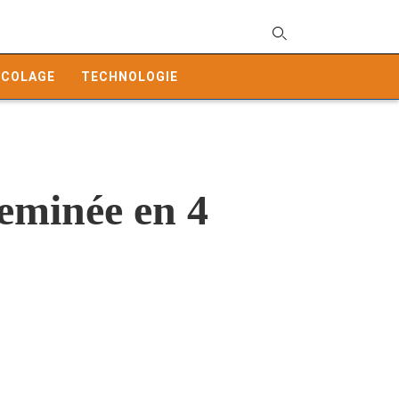
T
y
ICOLAGE
TECHNOLOGIE
s
q
a
h
e
heminée en 4