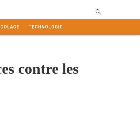
T
y
ICOLAGE
TECHNOLOGIE
s
q
a
h
e
ces contre les