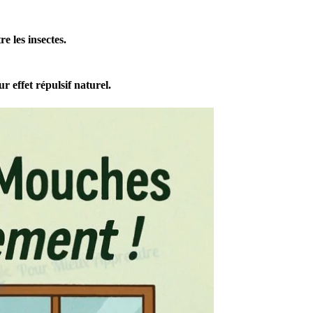
e les insectes.
r effet répulsif naturel.