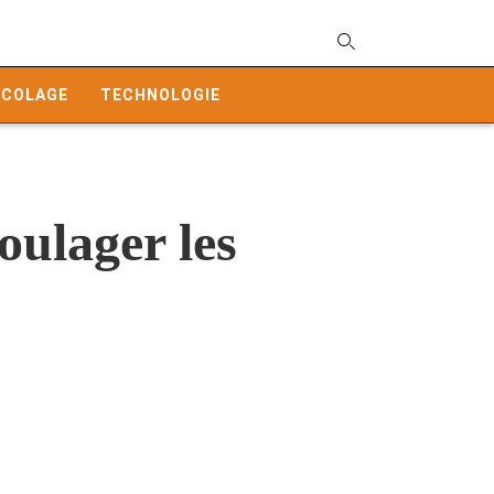
T
y
ICOLAGE
TECHNOLOGIE
s
q
a
h
e
oulager les