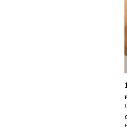
P
L
C
E