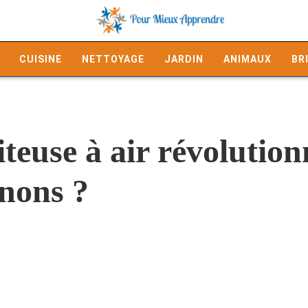
CUISINE
NETTOYAGE
JARDIN
ANIMAUX
BR
euse à air révolutionn
gnons ?