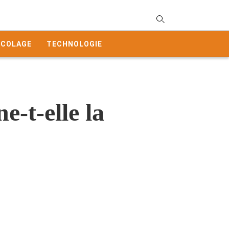
T
y
ICOLAGE
TECHNOLOGIE
s
q
a
h
e
e-t-elle la