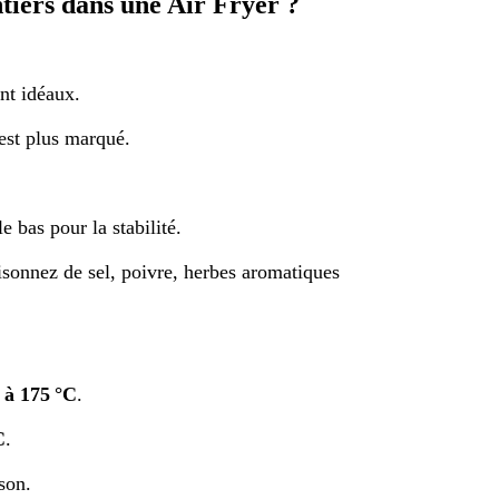
tiers dans une Air Fryer ?
nt idéaux.
est plus marqué.
e bas pour la stabilité.
isonnez de sel, poivre, herbes aromatiques
 à 175 °C
.
C
.
son.