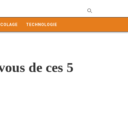
T
y
ICOLAGE
TECHNOLOGIE
s
q
a
h
e
vous de ces 5