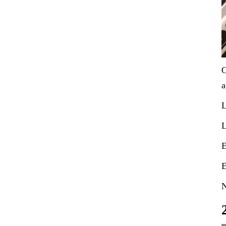
O
a
L
L
E
E
N