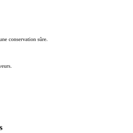
 une conservation sûre.
veurs.
s