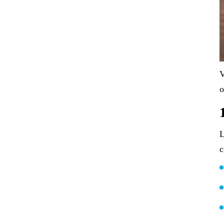
V
o
L
c