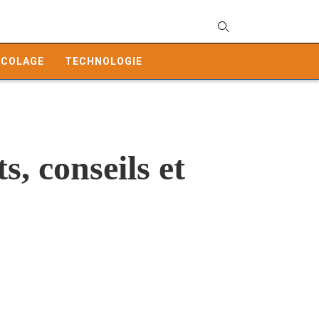
T
y
ICOLAGE
TECHNOLOGIE
s
q
a
h
e
s, conseils et