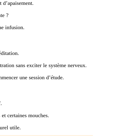
nt d’apaisement.
nte ?
e infusion.
ditation.
ration sans exciter le système nerveux.
mmencer une session d’étude.
.
 et certaines mouches.
rel utile.